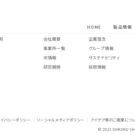
HOME
製品情報
ニュース
コーポレート情報
製品情報INDEX
コーポレート情報INDEX
剤
会社概要
企業理念
事業所一覧
グループ情報
プリント配線板表面処理薬剤
会社概要
グループ情報
樹脂改質剤/硬化剤
IR情報
サステナビリティ
企業理念
IR情報
プール管理製品
風呂管理製品
研究開発
採用情報
事業所一覧
サステナビリティ
タイヤ・ゴム関連材料
基礎化学原料
研究開発
バラスト水管理システム
採用情報
ライバシーポリシー
ソーシャルメディアポリシー
アイデア等のご提案につ
© 2023 SHIKOKU C