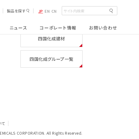
製品を探す
JP
EN
CN
四国化成ホールディングス
ニュース
コーポレート情報
お問い合わせ
四国化成建材
半導体材料
四国化成グループ一覧
排水処理薬剤
サニタリー製品
いて
HEMICALS CORPORATION.
All Rights Reserved.