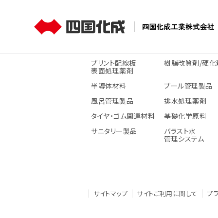
四国化成工業株式会社
製品情報
製品情報
コーポレート情報
プリント配線板
樹脂改質剤/硬化
表面処理薬剤
[四国化成ホールディングス]
半導体材料
プール管理製品
風呂管理製品
排水処理薬剤
タイヤ・ゴム関連材料
基礎化学原料
サニタリー製品
バラスト水
管理システム
サイトマップ
サイトご利用に関して
プ