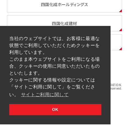
四国化成ホールディングス
四国化成建材
当社のウェブサイトでは、お客様に最適な
四国化成グループ一覧
状態でご利用していただくためクッキーを
利用しています。
このまま本ウェブサイトをご利用になる場
合、クッキーの使用に同意いただいたもの
サイトマップ
サイトご利用に関して
プライバシーポリシー
といたします。
ソーシャルメディアポリシー
アイデア等のご提案について
クッキーに関する情報や設定については
© 2023 SHIKOKU CHEMICALS CORPORATION.
「サイトご利用に関して」をご覧くださ
All Rights Reserved.
い。
サイトご利用に関して
OK