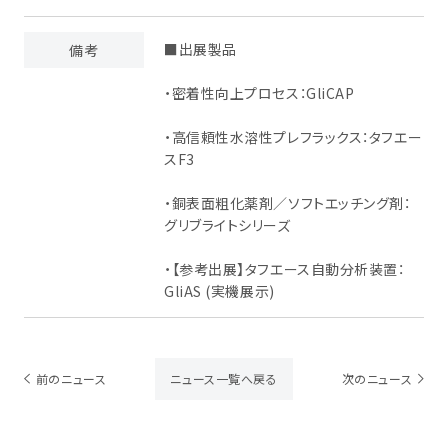
■出展製品
備考
・密着性向上プロセス：GliCAP
・高信頼性水溶性プレフラックス：タフエー
スF3
・銅表面粗化薬剤／ソフトエッチング剤：
グリブライトシリーズ
・【参考出展】タフエース自動分析装置：
GliAS (実機展示)
前のニュース
ニュース一覧へ戻る
次のニュース