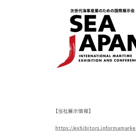
【当社展示情報】
https://exhibitors.informamark