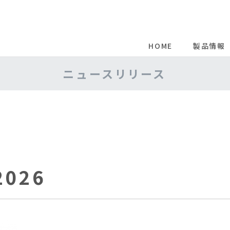
HOME
製品情報
製品情報INDEX
コーポレート情報INDEX
ニュースリリース
プリント配線板表面処理薬剤
会社概要
グループ情報
樹脂改質剤/硬化剤
企業理念
IR情報
プール管理製品
風呂管理製品
事業所一覧
サステナビリティ
タイヤ・ゴム関連材料
基礎化学原料
研究開発
バラスト水管理システム
採用情報
2026