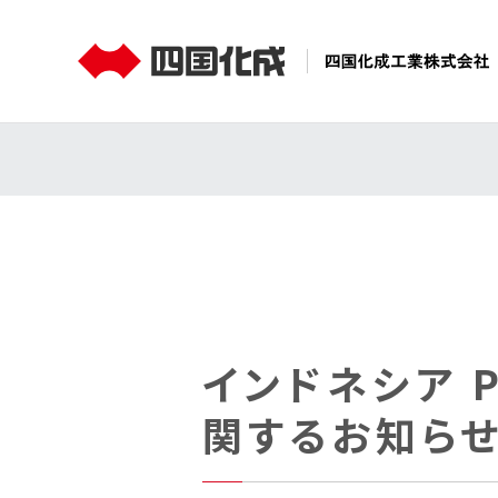
製品情報
コーポレート情報
[四国化成ホールディングス]
インドネシア PT
関するお知ら